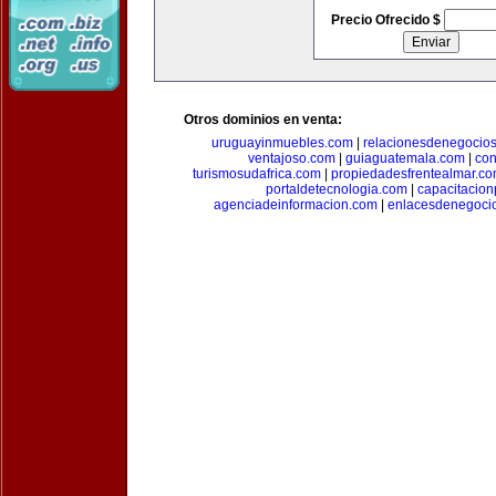
Precio Ofrecido $
Otros dominios en venta:
uruguayinmuebles.com
|
relacionesdenegocio
ventajoso.com
|
guiaguatemala.com
|
con
turismosudafrica.com
|
propiedadesfrentealmar.c
portaldetecnologia.com
|
capacitacio
agenciadeinformacion.com
|
enlacesdenegoci