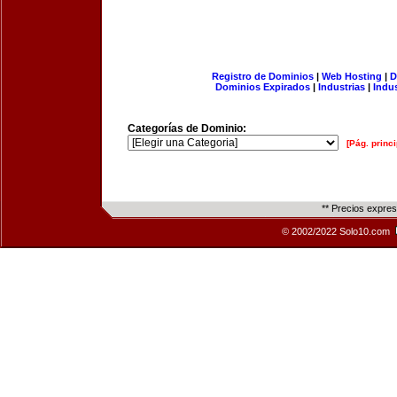
Registro de Dominios
|
Web Hosting
|
D
Dominios Expirados
|
Industrias
|
Indu
Categorías de Dominio:
[Pág. princi
** Precios expre
© 2002/2022 Solo10.com