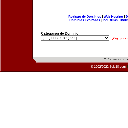
Registro de Dominios
|
Web Hosting
|
D
Dominios Expirados
|
Industrias
|
Indu
Categorías de Dominio:
[Pág. princi
** Precios expre
© 2002/2022 Solo10.com