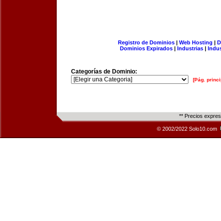
Registro de Dominios
|
Web Hosting
|
D
Dominios Expirados
|
Industrias
|
Indu
Categorías de Dominio:
[Pág. princi
** Precios expre
© 2002/2022 Solo10.com