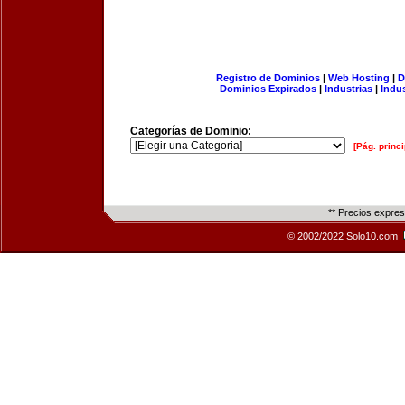
Registro de Dominios
|
Web Hosting
|
D
Dominios Expirados
|
Industrias
|
Indu
Categorías de Dominio:
[Pág. princi
** Precios expre
© 2002/2022 Solo10.com