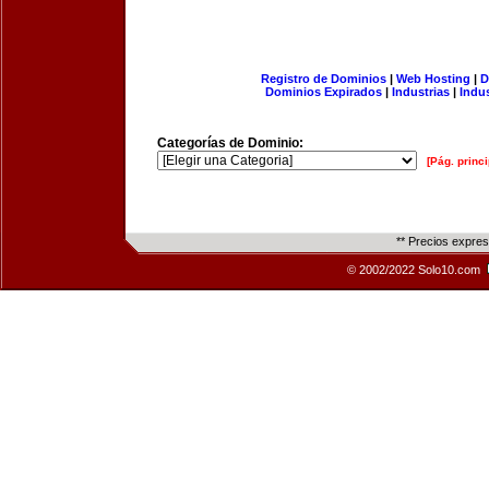
Registro de Dominios
|
Web Hosting
|
D
Dominios Expirados
|
Industrias
|
Indu
Categorías de Dominio:
[Pág. princi
** Precios expre
© 2002/2022 Solo10.com