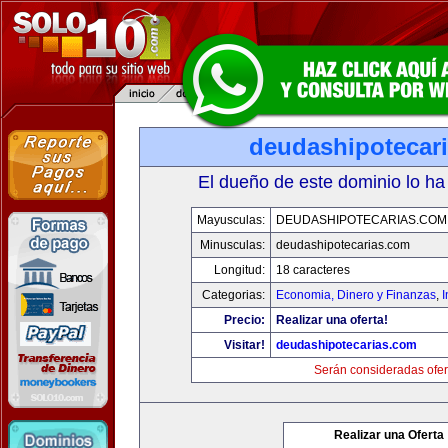
deudashipotecar
El dueño de este dominio lo ha
Mayusculas:
DEUDASHIPOTECARIAS.COM
Minusculas:
deudashipotecarias.com
Longitud:
18 caracteres
Categorias:
Economia, Dinero y Finanzas
,
Precio:
Realizar una oferta!
Visitar!
deudashipotecarias.com
Serán consideradas ofer
Realizar una Oferta