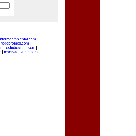
informeambiental.com
|
|
todopromos.com
|
om
|
estudiegratis.com
|
m
|
reservadevuelo.com
|