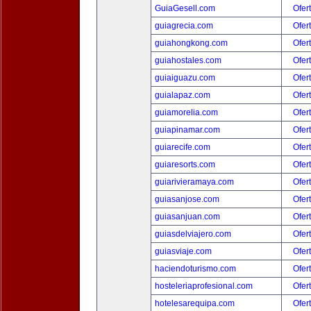
GuiaGesell.com
Ofer
guiagrecia.com
Ofer
guiahongkong.com
Ofer
guiahostales.com
Ofer
guiaiguazu.com
Ofer
guialapaz.com
Ofer
guiamorelia.com
Ofer
guiapinamar.com
Ofer
guiarecife.com
Ofer
guiaresorts.com
Ofer
guiarivieramaya.com
Ofer
guiasanjose.com
Ofer
guiasanjuan.com
Ofer
guiasdelviajero.com
Ofer
guiasviaje.com
Ofer
haciendoturismo.com
Ofer
hosteleriaprofesional.com
Ofer
hotelesarequipa.com
Ofer