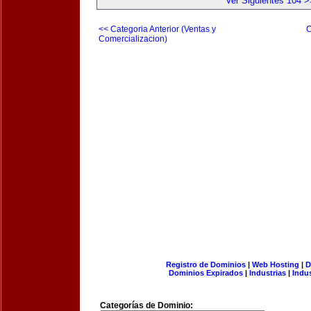
Ver Siguientes 104 >
<< Categoria Anterior (Ventas y
C
Comercializacion)
Registro de Dominios
|
Web Hosting
|
D
Dominios Expirados
|
Industrias
|
Indu
Categorías de Dominio: