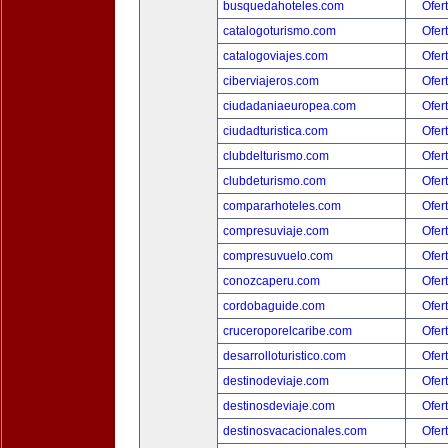
busquedahoteles.com
Ofer
catalogoturismo.com
Ofer
catalogoviajes.com
Ofer
ciberviajeros.com
Ofer
ciudadaniaeuropea.com
Ofer
ciudadturistica.com
Ofer
clubdelturismo.com
Ofer
clubdeturismo.com
Ofer
compararhoteles.com
Ofer
compresuviaje.com
Ofer
compresuvuelo.com
Ofer
conozcaperu.com
Ofer
cordobaguide.com
Ofer
cruceroporelcaribe.com
Ofer
desarrolloturistico.com
Ofer
destinodeviaje.com
Ofer
destinosdeviaje.com
Ofer
destinosvacacionales.com
Ofer