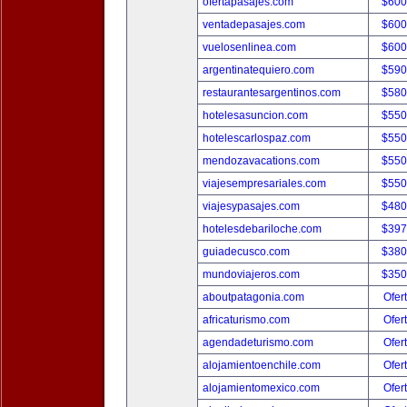
ofertapasajes.com
$600
ventadepasajes.com
$600
vuelosenlinea.com
$600
argentinatequiero.com
$590
restaurantesargentinos.com
$580
hotelesasuncion.com
$550
hotelescarlospaz.com
$550
mendozavacations.com
$550
viajesempresariales.com
$550
viajesypasajes.com
$480
hotelesdebariloche.com
$397
guiadecusco.com
$380
mundoviajeros.com
$350
aboutpatagonia.com
Ofer
africaturismo.com
Ofer
agendadeturismo.com
Ofer
alojamientoenchile.com
Ofer
alojamientomexico.com
Ofer