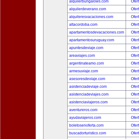
alquilerbungalows.com
Ofer
alquilerdeverano.com
Ofer
alquileresvacaciones.com
Ofer
altacordoba.com
Ofer
apartamentosdevacaciones.com
Ofer
apartamentosuruguay.com
Ofer
apuntesdeviaje.com
Ofer
areaviajes.com
Ofer
argentinateamo.com
Ofer
armesuviaje.com
Ofer
asesoresdeviaje.com
Ofer
asistenciadeviaje.com
Ofer
asistenciadeviajes.com
Ofer
asistenciaviajeros.com
Ofer
aventureros.com
Ofer
ayudaviajeros.com
Ofer
boletosenoferta.com
Ofer
buscadorturistico.com
Ofer