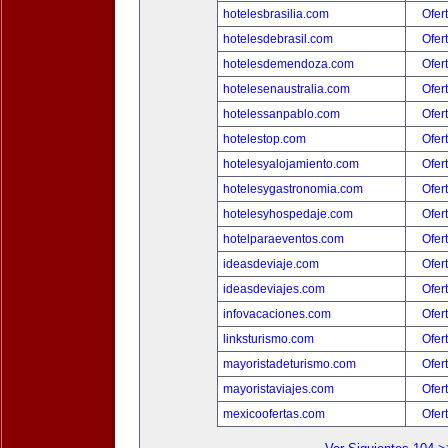
hotelesbrasilia.com
Ofer
hotelesdebrasil.com
Ofer
hotelesdemendoza.com
Ofer
hotelesenaustralia.com
Ofer
hotelessanpablo.com
Ofer
hotelestop.com
Ofer
hotelesyalojamiento.com
Ofer
hotelesygastronomia.com
Ofer
hotelesyhospedaje.com
Ofer
hotelparaeventos.com
Ofer
ideasdeviaje.com
Ofer
ideasdeviajes.com
Ofer
infovacaciones.com
Ofer
linksturismo.com
Ofer
mayoristadeturismo.com
Ofer
mayoristaviajes.com
Ofer
mexicoofertas.com
Ofer