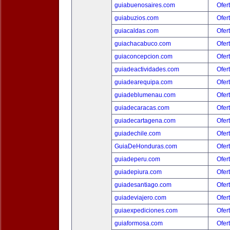
guiabuenosaires.com
Ofer
guiabuzios.com
Ofer
guiacaldas.com
Ofer
guiachacabuco.com
Ofer
guiaconcepcion.com
Ofer
guiadeactividades.com
Ofer
guiadearequipa.com
Ofer
guiadeblumenau.com
Ofer
guiadecaracas.com
Ofer
guiadecartagena.com
Ofer
guiadechile.com
Ofer
GuiaDeHonduras.com
Ofer
guiadeperu.com
Ofer
guiadepiura.com
Ofer
guiadesantiago.com
Ofer
guiadeviajero.com
Ofer
guiaexpediciones.com
Ofer
guiaformosa.com
Ofer