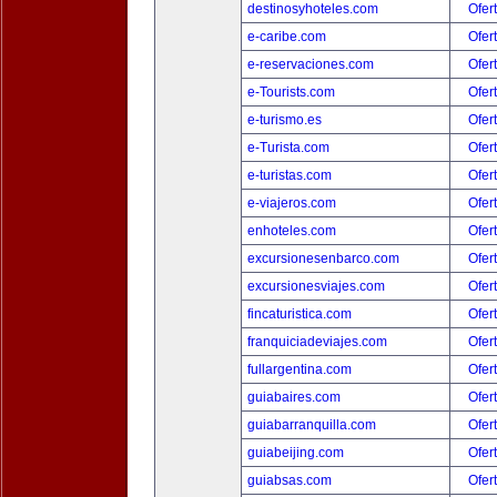
destinosyhoteles.com
Ofer
e-caribe.com
Ofer
e-reservaciones.com
Ofer
e-Tourists.com
Ofer
e-turismo.es
Ofer
e-Turista.com
Ofer
e-turistas.com
Ofer
e-viajeros.com
Ofer
enhoteles.com
Ofer
excursionesenbarco.com
Ofer
excursionesviajes.com
Ofer
fincaturistica.com
Ofer
franquiciadeviajes.com
Ofer
fullargentina.com
Ofer
guiabaires.com
Ofer
guiabarranquilla.com
Ofer
guiabeijing.com
Ofer
guiabsas.com
Ofer