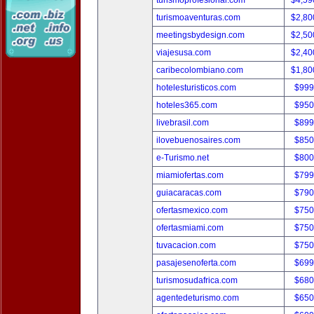
turismoprofesional.com
$4,59
turismoaventuras.com
$2,80
meetingsbydesign.com
$2,50
viajesusa.com
$2,40
caribecolombiano.com
$1,80
hotelesturisticos.com
$999
hoteles365.com
$950
livebrasil.com
$899
ilovebuenosaires.com
$850
e-Turismo.net
$800
miamiofertas.com
$799
guiacaracas.com
$790
ofertasmexico.com
$750
ofertasmiami.com
$750
tuvacacion.com
$750
pasajesenoferta.com
$699
turismosudafrica.com
$680
agentedeturismo.com
$650